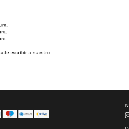
ura.
ura.
ura.
alle escribir a nuestro
N
C