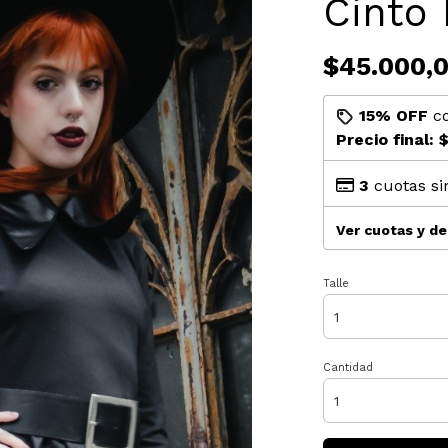
Cinto 
$45.000,
15% OFF
c
Precio final:
$
3
cuotas si
Ver cuotas y d
Talle
Cantidad